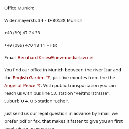
Office Munich:
Widenmayerstr. 34 – D-80538 Munich
+49 (89) 47 24 33
+49 (089) 470 18 11 – Fax
Email:
Bernhard.Knies@new-media-law.net
You find our office in Munich between the river Isar and
the
English Garden
, just five minutes from the the
Angel of Peace
. With public transportation you can
reach us with bus line 53, station “Reitmorstrasse”,
Suburb U 4, U 5 station “Lehel”.
Just send us our legal question in advance by Email, we
prefer pdf or fax, that makes it faster to give you an first
legal advise in your case.